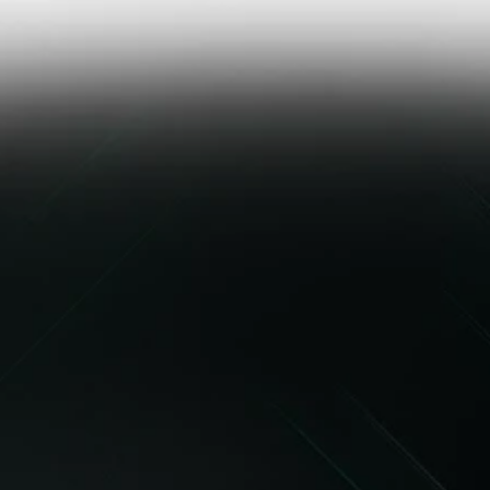
Fachgerecht, Transparent, Fair & Modern
Home
Über uns
Dienstleistungen
Kontakt
Nehmen Sie 
Kontakt auf!
Planen Sie ein Projekt oder benötigen 
Unterstützung im Bereich Elektrotechnik?
Kontaktieren Sie uns – wir beraten Sie persönlich 
und unverbindlich.