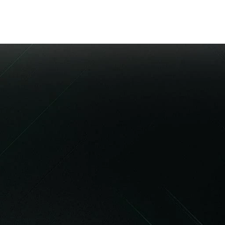
Ho
Die
Niedwiesenstraße
Frankfurt am Ma
Anton-Dunkel-Str
ng im 
63457 Hanau